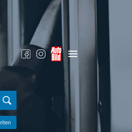
riten