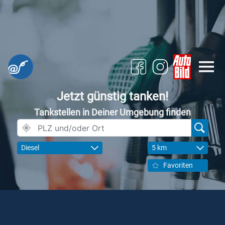
Jetzt günstig tanken!
Tankstellen in Deiner Umgebung finden
Diesel
5 km
Favoriten