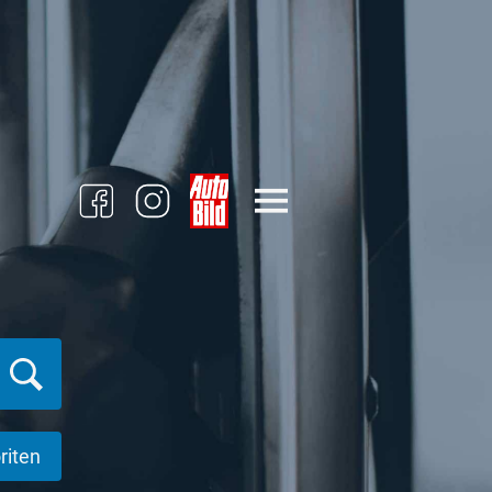
riten