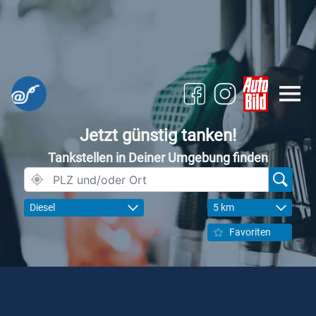
Jetzt günstig tanken!
Tankstellen in Deiner Umgebung finden
Diesel
5 km
Favoriten