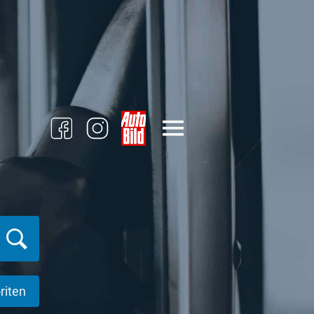
riten