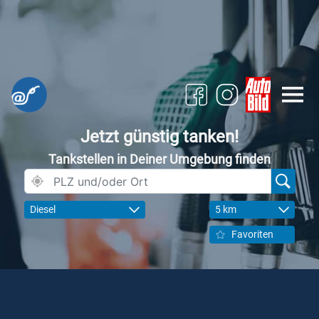
Jetzt günstig tanken!
Tankstellen in Deiner Umgebung finden
Diesel
5 km
Favoriten