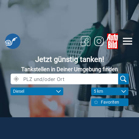
Jetzt günstig tanken!
Tankstellen in Deiner Umgebung finden
Diesel
5 km
Favoriten