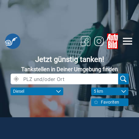
Jetzt günstig tanken!
Tankstellen in Deiner Umgebung finden
Diesel
5 km
Favoriten