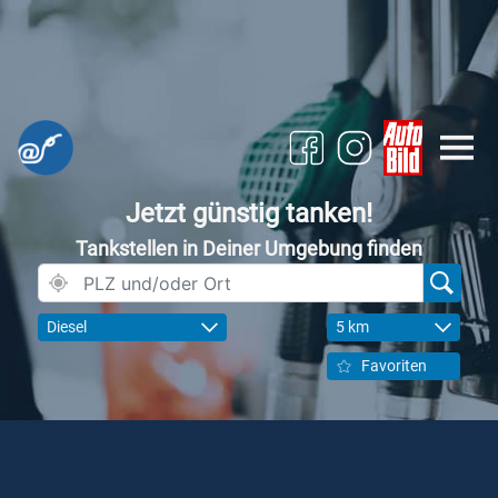
Jetzt günstig tanken!
Tankstellen in Deiner Umgebung finden
Diesel
5 km
Favoriten