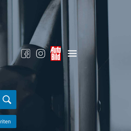
riten