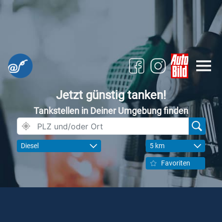
Jetzt günstig tanken!
Tankstellen in Deiner Umgebung finden
Diesel
5 km
Favoriten