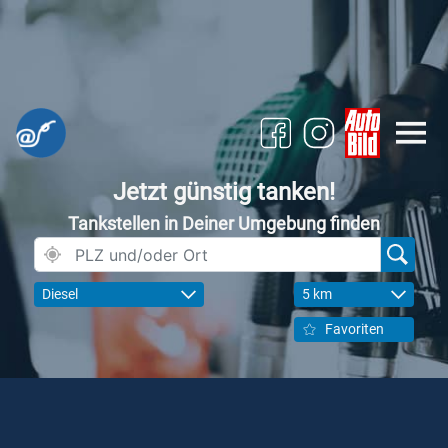
Jetzt günstig tanken!
Tankstellen in Deiner Umgebung finden
Diesel
5 km
Favoriten