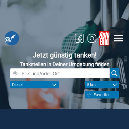
Jetzt günstig tanken!
Tankstellen in Deiner Umgebung finden
Diesel
5 km
Favoriten