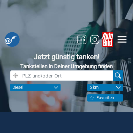
Jetzt günstig tanken!
Tankstellen in Deiner Umgebung finden
Diesel
5 km
Favoriten