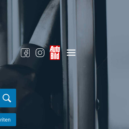
riten