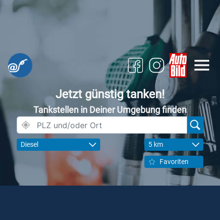
Jetzt günstig tanken!
Tankstellen in Deiner Umgebung finden
Diesel
5 km
Favoriten