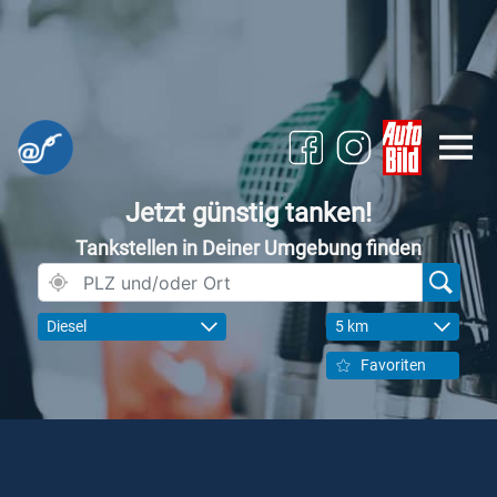
Jetzt günstig tanken!
Tankstellen in Deiner Umgebung finden
Diesel
5 km
Favoriten