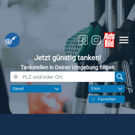
Jetzt günstig tanken!
Tankstellen in Deiner Umgebung finden
Diesel
5 km
Favoriten