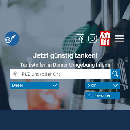
Jetzt günstig tanken!
Tankstellen in Deiner Umgebung finden
Diesel
5 km
Favoriten