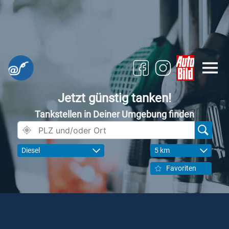
Jetzt günstig tanken!
Tankstellen in Deiner Umgebung finden
Diesel
5 km
Favoriten