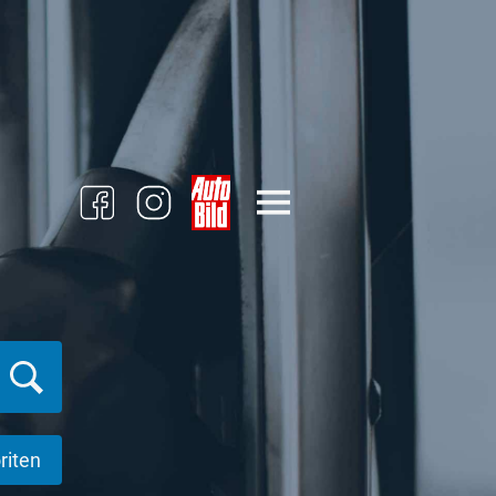
riten