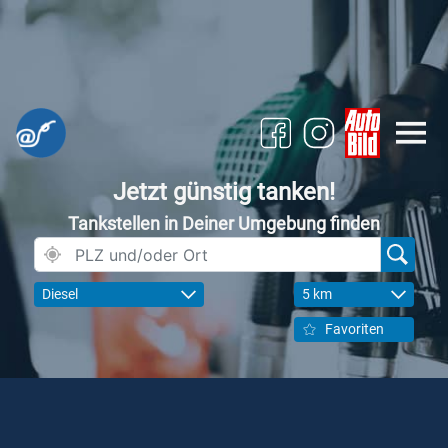
Jetzt günstig tanken!
Tankstellen in Deiner Umgebung finden
Diesel
5 km
Favoriten