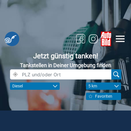
Jetzt günstig tanken!
Tankstellen in Deiner Umgebung finden
Diesel
5 km
Favoriten