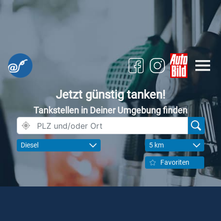
Jetzt günstig tanken!
Tankstellen in Deiner Umgebung finden
Diesel
5 km
Favoriten