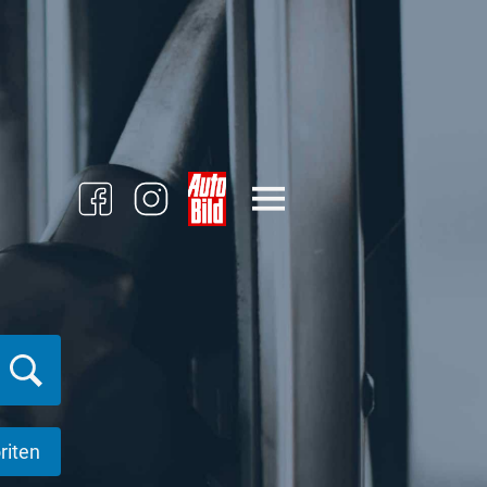
riten