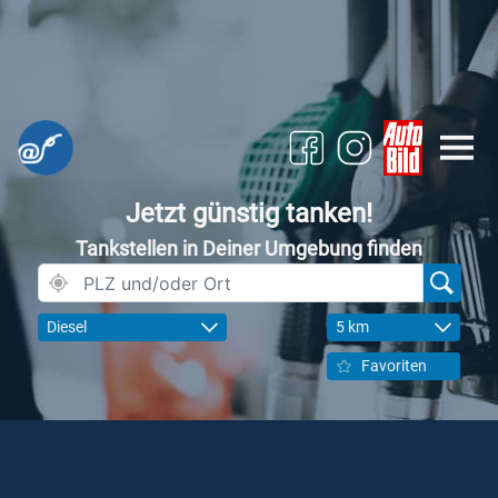
Jetzt günstig tanken!
Tankstellen in Deiner Umgebung finden
Diesel
5 km
Favoriten