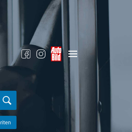
riten