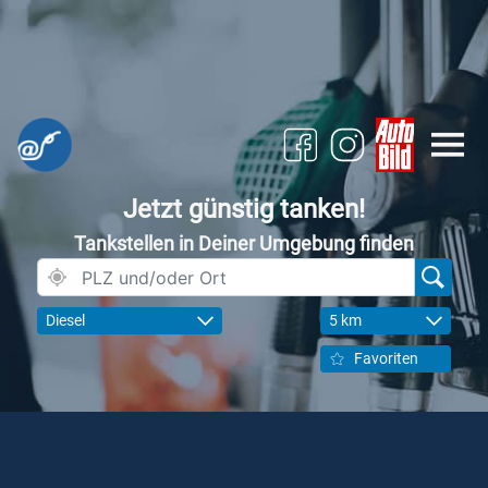
Jetzt günstig tanken!
Tankstellen in Deiner Umgebung finden
Diesel
5 km
Favoriten