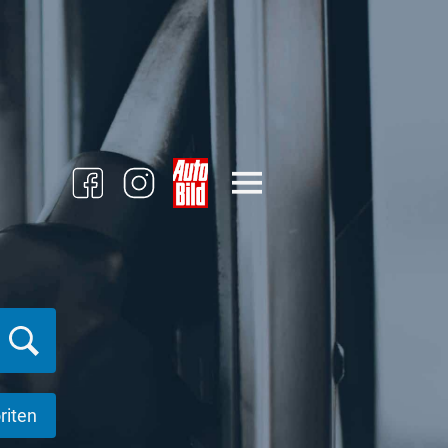
riten