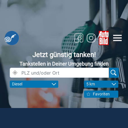
Jetzt günstig tanken!
Tankstellen in Deiner Umgebung finden
Diesel
5 km
Favoriten