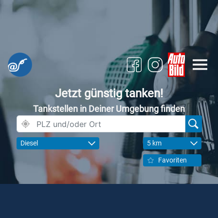
Jetzt günstig tanken!
Tankstellen in Deiner Umgebung finden
Diesel
5 km
Favoriten