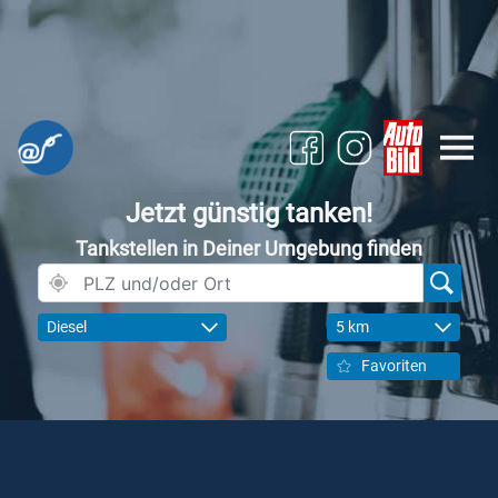
Jetzt günstig tanken!
Tankstellen in Deiner Umgebung finden
Diesel
5 km
Favoriten