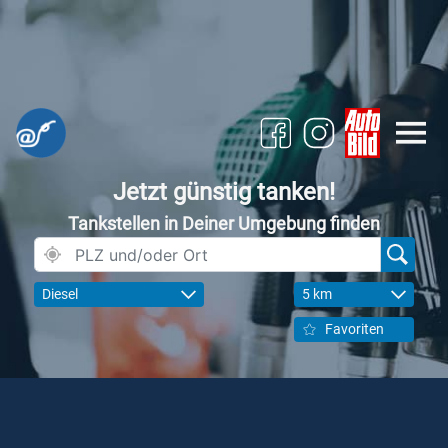
Jetzt günstig tanken!
Tankstellen in Deiner Umgebung finden
Diesel
5 km
Favoriten