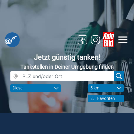
Jetzt günstig tanken!
Tankstellen in Deiner Umgebung finden
Diesel
5 km
Favoriten