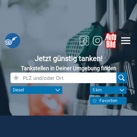
Jetzt günstig tanken!
Tankstellen in Deiner Umgebung finden
Diesel
5 km
Favoriten