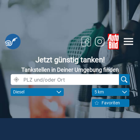
Jetzt günstig tanken!
Tankstellen in Deiner Umgebung finden
Diesel
5 km
Favoriten