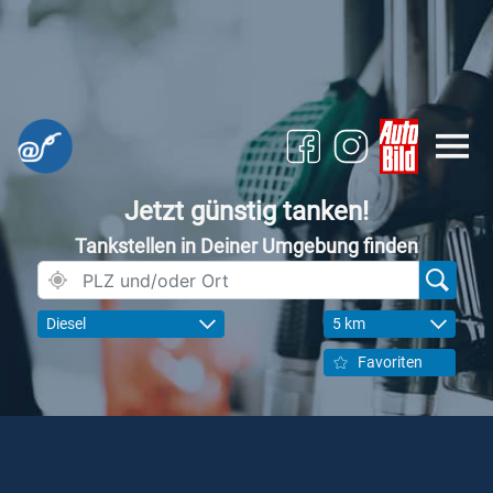
Jetzt günstig tanken!
Tankstellen in Deiner Umgebung finden
Diesel
5 km
Favoriten