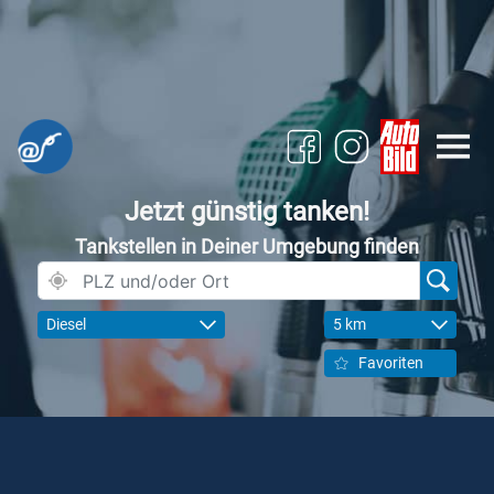
Jetzt günstig tanken!
Tankstellen in Deiner Umgebung finden
Diesel
5 km
Favoriten