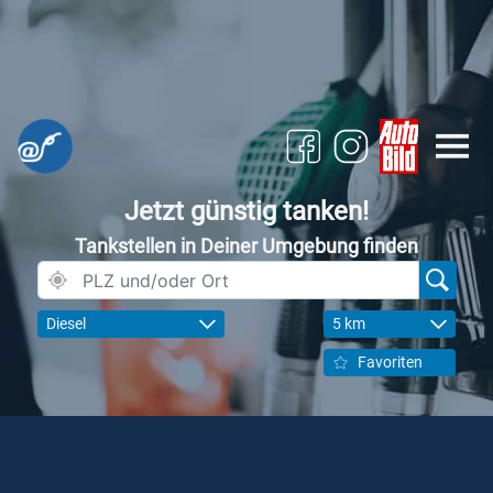
Jetzt günstig tanken!
Tankstellen in Deiner Umgebung finden
Diesel
5 km
Favoriten