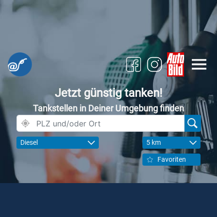
Jetzt günstig tanken!
Tankstellen in Deiner Umgebung finden
Diesel
5 km
Favoriten