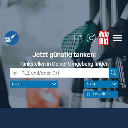
Jetzt günstig tanken!
Tankstellen in Deiner Umgebung finden
Diesel
5 km
Favoriten