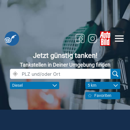
Jetzt günstig tanken!
Tankstellen in Deiner Umgebung finden
Diesel
5 km
Favoriten