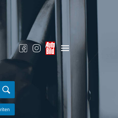
riten