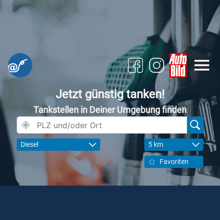
Jetzt günstig tanken!
Tankstellen in Deiner Umgebung finden
Diesel
5 km
Favoriten