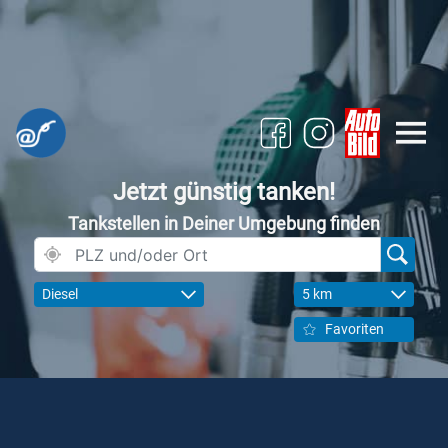
Jetzt günstig tanken!
Tankstellen in Deiner Umgebung finden
Diesel
5 km
Favoriten