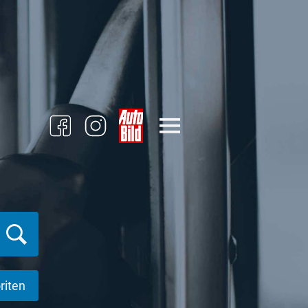
riten