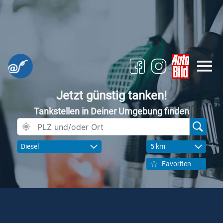
Jetzt günstig tanken!
Tankstellen in Deiner Umgebung finden
Diesel
5 km
Favoriten