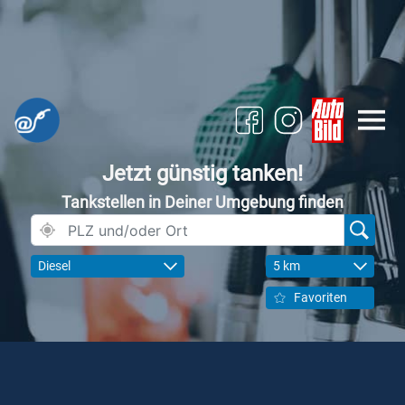
Jetzt günstig tanken!
Tankstellen in Deiner Umgebung finden
Diesel
5 km
Favoriten