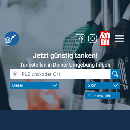
Jetzt günstig tanken!
Tankstellen in Deiner Umgebung finden
Diesel
5 km
Favoriten