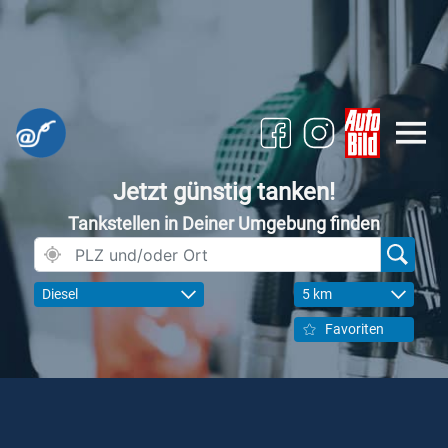
Jetzt günstig tanken!
Tankstellen in Deiner Umgebung finden
Diesel
5 km
Favoriten